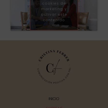
cookies de
marketing y
activar este
contenido
INICIO