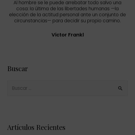
Al hombre se le puede arrebatar todo salvo una
cosa: la última de las libertades humanas —la
elección de la actitud personal ante un conjunto de
circunstancias— para decidir su propio camino.
Victor Frankl
Buscar
B
u
s
c
a
r
p
o
Artículos Recientes
r