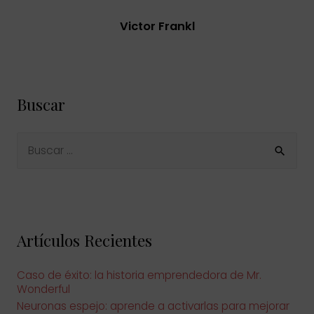
Victor Frankl
Buscar
B
u
s
c
a
r
p
o
Artículos Recientes
r
:
Caso de éxito: la historia emprendedora de Mr.
Wonderful
Neuronas espejo: aprende a activarlas para mejorar