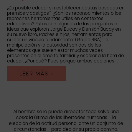
¿Es posible educar sin establecer pautas basadas en
premios y castigos? ¿Son los reconocimientos o los
reproches herramientas útiles en contextos
educativos? Estas son algunas de las preguntas e
ideas que exploran Jorge Bucay y Demián Bucay en
su nuevo libro, Padres e hijos, herramientas para
cuidar un vínculo fundamental (Grupo RBA). La
manipulación y la autoridad son dos de los
elementos que suelen estar muchas veces
presentes en el ámbito familiar y escolar a la hora de
educar. ¿Por qué? Pues porque ambas opciones …
LA
LEER MÁS »
MOTIVACIÓN,
CLAVE
PARA
FAVORECER
UNA
EDUCACIÓN
BASADA
Al hombre se le puede arrebatar todo salvo una
EN
cosa: la última de las libertades humanas —la
VALORES
elección de la actitud personal ante un conjunto de
circunstancias— para decidir su propio camino.