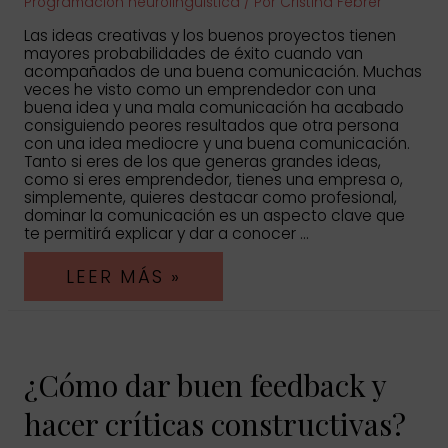
Programación neurolingüística
/ Por
Cristina Febrer
Las ideas creativas y los buenos proyectos tienen
mayores probabilidades de éxito cuando van
acompañados de una buena comunicación. Muchas
veces he visto como un emprendedor con una
buena idea y una mala comunicación ha acabado
consiguiendo peores resultados que otra persona
con una idea mediocre y una buena comunicación.
Tanto si eres de los que generas grandes ideas,
como si eres emprendedor, tienes una empresa o,
simplemente, quieres destacar como profesional,
dominar la comunicación es un aspecto clave que
te permitirá explicar y dar a conocer …
¿CÓMO
LEER MÁS »
HABLAR
AL
CEREBRO
DEL
OTRO
¿Cómo dar buen feedback y
PARA
VENDER
TU
hacer críticas constructivas?
PROYECTO?