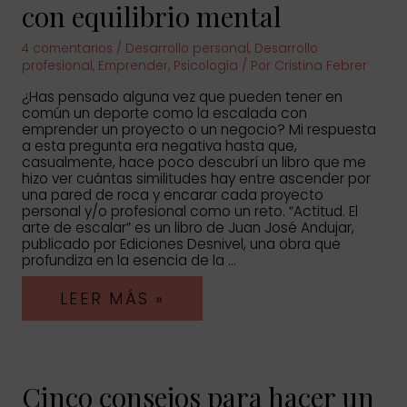
con equilibrio mental
4 comentarios
/
Desarrollo personal
,
Desarrollo
profesional
,
Emprender
,
Psicología
/ Por
Cristina Febrer
¿Has pensado alguna vez que pueden tener en
común un deporte como la escalada con
emprender un proyecto o un negocio? Mi respuesta
a esta pregunta era negativa hasta que,
casualmente, hace poco descubrí un libro que me
hizo ver cuántas similitudes hay entre ascender por
una pared de roca y encarar cada proyecto
personal y/o profesional como un reto. “Actitud. El
arte de escalar” es un libro de Juan José Andujar,
publicado por Ediciones Desnivel, una obra que
profundiza en la esencia de la …
5
LEER MÁS »
TÉCNICAS
PARA
EMPRENDER
CON
EQUILIBRIO
Cinco consejos para hacer un
MENTAL