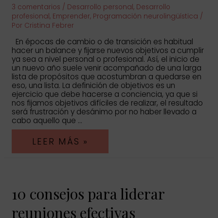
3 comentarios
/
Desarrollo personal
,
Desarrollo
profesional
,
Emprender
,
Programación neurolingüística
/
Por
Cristina Febrer
En épocas de cambio o de transición es habitual
hacer un balance y fijarse nuevos objetivos a cumplir
ya sea a nivel personal o profesional. Así, el inicio de
un nuevo año suele venir acompañado de una larga
lista de propósitos que acostumbran a quedarse en
eso, una lista. La definición de objetivos es un
ejercicio que debe hacerse a conciencia, ya que si
nos fijamos objetivos difíciles de realizar, el resultado
será frustración y desánimo por no haber llevado a
cabo aquello que …
¿CÓMO
LEER MÁS »
DEFINIR
OBJETIVOS
PARA
ALCANZAR
TUS
10 consejos para liderar
METAS?
reuniones efectivas