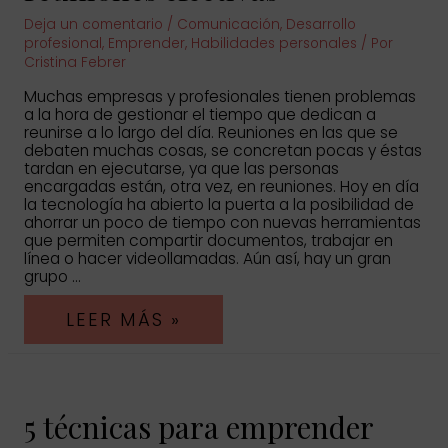
Deja un comentario
/
Comunicación
,
Desarrollo
profesional
,
Emprender
,
Habilidades personales
/ Por
Cristina Febrer
Muchas empresas y profesionales tienen problemas
a la hora de gestionar el tiempo que dedican a
reunirse a lo largo del día. Reuniones en las que se
debaten muchas cosas, se concretan pocas y éstas
tardan en ejecutarse, ya que las personas
encargadas están, otra vez, en reuniones. Hoy en día
la tecnología ha abierto la puerta a la posibilidad de
ahorrar un poco de tiempo con nuevas herramientas
que permiten compartir documentos, trabajar en
línea o hacer videollamadas. Aún así, hay un gran
grupo …
10
LEER MÁS »
CONSEJOS
PARA
LIDERAR
REUNIONES
EFECTIVAS
5 técnicas para emprender