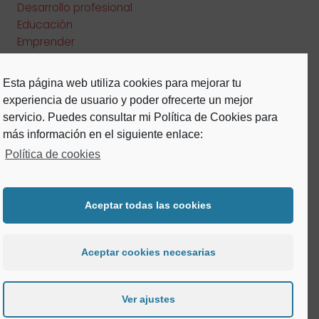
Desarrollo profesional
Educación
Emprender
Estilo de vida
Habilidades personales
Esta página web utiliza cookies para mejorar tu
Inspiración
experiencia de usuario y poder ofrecerte un mejor
Inteligencia emocional
servicio. Puedes consultar mi Política de Cookies para
PROGRAMACIÓN NEUROLINGÜÍSTICA
más información en el siguiente enlace:
Programación neurolingüística
Política de cookies
Psicología
psicología positiva
Salud y bienestar
Aceptar todas las cookies
Aceptar cookies necesarias
Aviso Legal
Política de Privacidad
Política de Cookies
Ver ajustes
Copyright © 2026 Cristina Febrer | Desarrollado por
ILUMINA TU WEB
con ❤