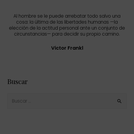
Al hombre se le puede arrebatar todo salvo una
cosa: la última de las libertades humanas —la
elección de la actitud personal ante un conjunto de
circunstancias— para decidir su propio camino.
Victor Frankl
Buscar
B
u
s
c
a
r
p