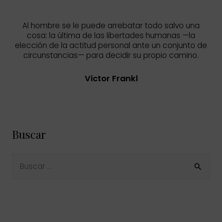
Al hombre se le puede arrebatar todo salvo una
cosa: la última de las libertades humanas —la
elección de la actitud personal ante un conjunto de
circunstancias— para decidir su propio camino.
Victor Frankl
Buscar
B
u
s
c
a
r
p